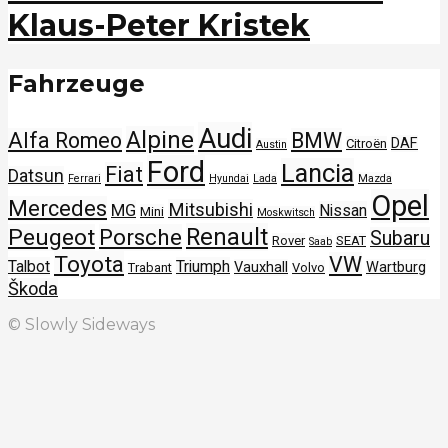
Klaus-Peter Kristek
Fahrzeuge
Audi
Alpine
Alfa Romeo
BMW
DAF
Citroën
Austin
Ford
Lancia
Fiat
Datsun
Ferrari
Hyundai
Lada
Mazda
Opel
Mercedes
Mitsubishi
MG
Nissan
Mini
Moskwitsch
Renault
Peugeot
Porsche
Subaru
Rover
SEAT
Saab
Toyota
VW
Talbot
Triumph
Vauxhall
Wartburg
Trabant
Volvo
Škoda
© Slowly Sideways