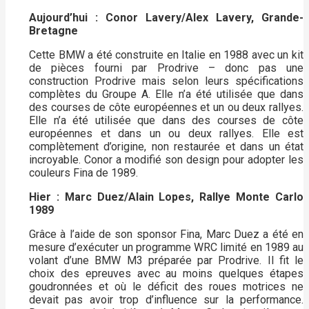
Aujourd’hui : Conor Lavery/Alex Lavery, Grande-
Bretagne
Cette BMW a été construite en Italie en 1988 avec un kit
de pièces fourni par Prodrive – donc pas une
construction Prodrive mais selon leurs spécifications
complètes du Groupe A. Elle n’a été utilisée que dans
des courses de côte européennes et un ou deux rallyes.
Elle n’a été utilisée que dans des courses de côte
européennes et dans un ou deux rallyes. Elle est
complètement d’origine, non restaurée et dans un état
incroyable. Conor a modifié son design pour adopter les
couleurs Fina de 1989.
Hier : Marc Duez/Alain Lopes, Rallye Monte Carlo
1989
Grâce à l’aide de son sponsor Fina, Marc Duez a été en
mesure d’exécuter un programme WRC limité en 1989 au
volant d’une BMW M3 préparée par Prodrive. Il fit le
choix des epreuves avec au moins quelques étapes
goudronnées et où le déficit des roues motrices ne
devait pas avoir trop d’influence sur la performance.