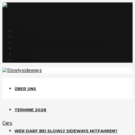
Über uns
Termine 2026
Wer darf bei Slowly Sideways mitfahren?
FAQ
Partner
Impressum
ÜBER UNS
TERMINE 2026
Cars
,
WER DARF BEI SLOWLY SIDEWAYS MITFAHREN?