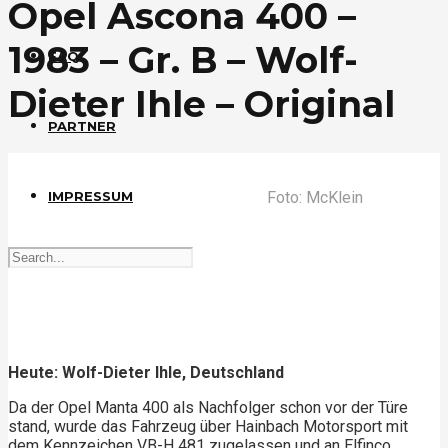
Opel Ascona 400 –
1983 – Gr. B – Wolf-
FAQ
Dieter Ihle – Original
PARTNER
Foto: McKlein
IMPRESSUM
Heute: Wolf-Dieter Ihle, Deutschland
Da der Opel Manta 400 als Nachfolger schon vor der Türe
stand, wurde das Fahrzeug über Hainbach Motorsport mit
dem Kennzeichen VB-H 481 zugelassen und an Elfinco