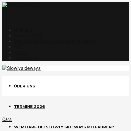
Über uns
Termine 2026
Wer darf bei Slowly Sideways mitfahren?
FAQ
Partner
Impressum
ÜBER UNS
TERMINE 2026
Cars
,
WER DARF BEI SLOWLY SIDEWAYS MITFAHREN?