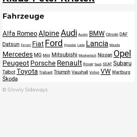
Fahrzeuge
Audi
Alpine
Alfa Romeo
BMW
DAF
Citroën
Austin
Ford
Lancia
Fiat
Datsun
Ferrari
Hyundai
Lada
Mazda
Opel
Mercedes
Mitsubishi
MG
Nissan
Mini
Moskwitsch
Renault
Peugeot
Porsche
Subaru
Rover
SEAT
Saab
Toyota
VW
Talbot
Triumph
Vauxhall
Wartburg
Trabant
Volvo
Škoda
© Slowly Sideways