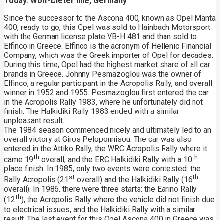
Today: Wolf-Dieter Ihle, Germany
Since the successor to the Ascona 400, known as Opel Manta
400, ready to go, this Opel was sold to Hainbach Motorsport
with the German license plate VB-H 481 and than sold to
Elfinco in Greece. Elfinco is the acronym of Hellenic Financial
Company, which was the Greek importer of Opel for decades.
During this time, Opel had the highest market share of all car
brands in Greece. Johnny Pesmazoglou was the owner of
Elfinco, a regular participant in the Acropolis Rally, and overall
winner in 1952 and 1955. Pesmazoglou first entered the car
in the Acropolis Rally 1983, where he unfortunately did not
finish. The Halkidiki Rally 1983 ended with a similar
unpleasant result.
The 1984 season commenced nicely and ultimately led to an
overall victory at Giros Peloponnisou. The car was also
entered in the Attiko Rally, the WRC Acropolis Rally where it
th
th
came 19
overall, and the ERC Halkidiki Rally with a 10
place finish. In 1985, only two events were contested: the
st
th
Rally Acropolis (21
overall) and the Halkidiki Rally (16
overall). In 1986, there were three starts: the Earino Rally
th
(12
), the Acropolis Rally where the vehicle did not finish due
to electrical issues, and the Halkidiki Rally with a similar
result. The last event for this Opel Ascona 400 in Greece was