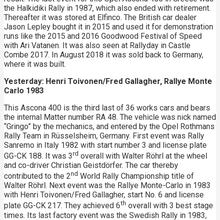
the Halkidiki Rally in 1987, which also ended with retirement.
Thereafter it was stored at Elfinco. The British car dealer
Jason Lepley bought it in 2015 and used it for demonstration
runs like the 2015 and 2016 Goodwood Festival of Speed ​​
with Ari Vatanen. It was also seen at Rallyday in Castle
Combe 2017. In August 2018 it was sold back to Germany,
where it was built.
Yesterday:
Henri Toivonen/Fred Gallagher, Rallye Monte
Carlo 1983
This Ascona 400 is the third last of 36 works cars and bears
the internal Matter number RA 48. The vehicle was nick named
“Gringo” by the mechanics, and entered by the Opel Rothmans
Rally Team in Rüsselsheim, Germany. First event was Rally
Sanremo in Italy 1982 with start number 3 and license plate
rd
GG-CK 188. It was 3
overall with Walter Röhrl at the wheel
and co-driver Christian Geistdörfer. The car thereby
nd
contributed to the 2
World Rally Championship title of
Walter Röhrl. Next event was the Rallye Monte-Carlo in 1983
with Henri Toivonen/Fred Gallagher, start No. 6 and license
th
plate GG-CK 217. They achieved 6
overall with 3 best stage
times. Its last factory event was the Swedish Rally in 1983,