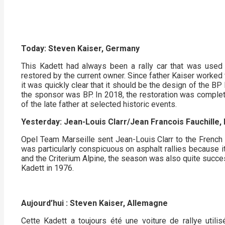
Today: Steven Kaiser
, Germany
This Kadett had always been a rally car that was used p
restored by the current owner. Since father Kaiser worked 
it was quickly clear that it should be the design of the B
the sponsor was BP. In 2018, the restoration was complet
of the late father at selected historic events.
Yesterday: Jean-Louis Clarr/Jean Francois Fauchille,
Opel Team Marseille sent Jean-Louis Clarr to the Frenc
was particularly conspicuous on asphalt rallies because it
and the Criterium Alpine, the season was also quite succes
Kadett in 1976.
Aujourd’hui : Steven Kaiser, Allemagne
Cette Kadett a toujours été une voiture de rallye utilis