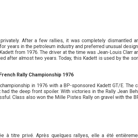
rivately. After a few rallies, it was completely dismantled a
for years in the petroleum industry and preferred unusual design
P Kadett from 1976. The driver at the time was Jean-Louis Clarr a
ed after almost two years. Today, this Kadett is used by the so
 French Rally Championship 1976
h championship in 1976 with a BP-sponsored Kadett GT/E. The c
 had the deep front spoiler. With victories in the Rally Jean Beh
sful. Class also won the Mille Pistes Rally on gravel with the B
ée à titre privé. Après quelques rallyes, elle a été entièreme