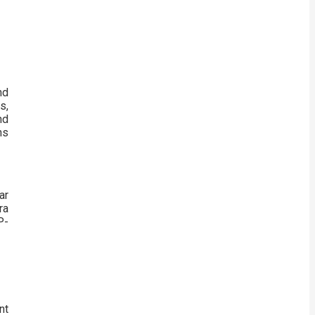
nd
s,
nd
ns
ar
ra
P-
nt