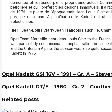
démontée et restaurée par le propriétaire actuel. Comme
pétrolière et qu’il préférait les designs inhabituels, il a 
de 1976. Le pilote de l’époque était Jean-Louis Clarr et 
presque deux ans. Aujourd’hui, cette Kadett est utili
sélectionnés.
Hier : Jean-Louis Clarr/Jean Francois Fauchille, Cha
Opel Team Marseille sent Jean-Louis Clarr to the Frenc
was particularly conspicuous on asphalt rallies because it
and the Criterium Alpine, the season was also quite succes
Kadett in 1976.
Opel Kadett GSi 16V – 1991 – Gr. A – Steve
Opel Kadett GT/E – 1980 – Gr. 2 – Günther 
Related posts