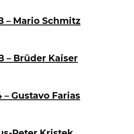
 B – Mario Schmitz
B – Brüder Kaiser
4 – Gustavo Farias
aus-Peter Kristek