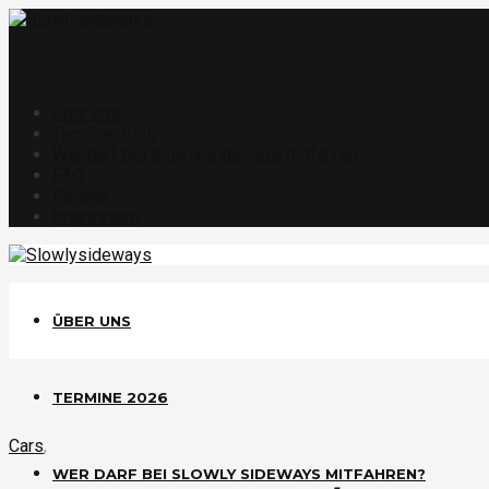
Über uns
Termine 2026
Wer darf bei Slowly Sideways mitfahren?
FAQ
Partner
Impressum
ÜBER UNS
TERMINE 2026
Cars
,
WER DARF BEI SLOWLY SIDEWAYS MITFAHREN?