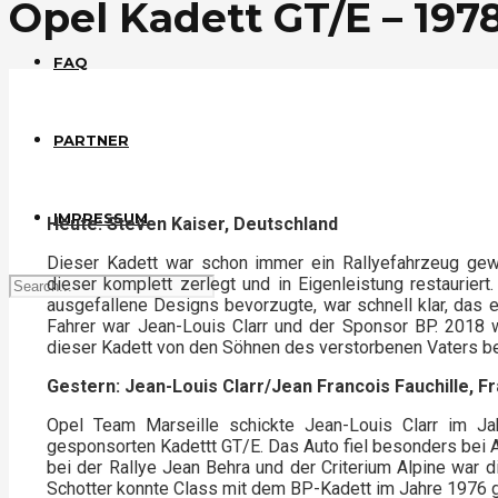
Opel Kadett GT/E – 1978
FAQ
PARTNER
IMPRESSUM
Heute: Steven Kaiser, Deutschland
Dieser Kadett war schon immer ein Rallyefahrzeug gew
dieser komplett zerlegt und in Eigenleistung restauriert
ausgefallene Designs bevorzugte, war schnell klar, das
Fahrer war Jean-Louis Clarr und der Sponsor BP. 2018 
dieser Kadett von den Söhnen des verstorbenen Vaters be
Gestern: Jean-Louis Clarr/Jean Francois Fauchille, 
Opel Team Marseille schickte Jean-Louis Clarr im J
gesponsorten Kadettt GT/E. Das Auto fiel besonders bei As
bei der Rallye Jean Behra und der Criterium Alpine war di
Schotter konnte Class mit dem BP-Kadett im Jahre 1976 