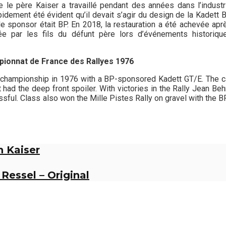
 le père Kaiser a travaillé pendant des années dans l’industr
rapidement été évident qu’il devait s’agir du design de la Kadett 
le sponsor était BP. En 2018, la restauration a été achevée apr
sée par les fils du défunt père lors d’événements historiqu
mpionnat de France des Rallyes 1976
h championship in 1976 with a BP-sponsored Kadett GT/E. The c
 had the deep front spoiler. With victories in the Rally Jean Beh
sful. Class also won the Mille Pistes Rally on gravel with the B
n Kaiser
Ressel – Original