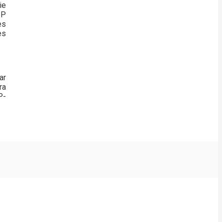
ie
BP
ès
es
ar
ra
P-