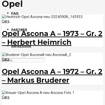
Opel
FAQ
Cars
,
PARTNER
Opel Ascona A – 1973 – Gr. 2
– Herbert Heimrich
IMPRESSUM
Cars
,
Opel Ascona A – 1972 – Gr. 2
– Markus Bruderer
Cars
,